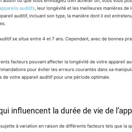
il auditif ou que vous envisagiez d’en acheter un, vous vous p
ppareils auditifs
, leur longévité et les meilleures manières de 
areil auditif, incluant son type, la manière dont il est entretenu,
es.
uditif se situe entre 4 et 7 ans. Cependant, avec de bonnes pra
ts facteurs pouvant affecter la longévité de votre appareil audi
mmandations pour éviter les erreurs courantes dans sa manipula
s de votre appareil auditif pour une période optimale.
i influencent la durée de vie de l’appa
 sujette à variation en raison de différents facteurs tels que la 