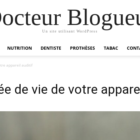
octeur Blogue
Un site utilisant WordPress
NUTRITION
DENTISTE
PROTHÈSES
TABAC
CONT
re appareil auditif
e de vie de votre apparei