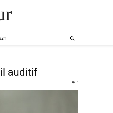
ur
ACT
l auditif
0