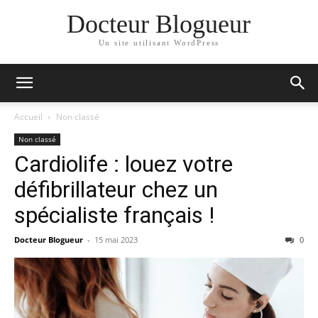
Docteur Blogueur
Un site utilisant WordPress
Accueil
Non classé
Non classé
Cardiolife : louez votre
défibrillateur chez un
spécialiste français !
Docteur Blogueur
-
15 mai 2023
0